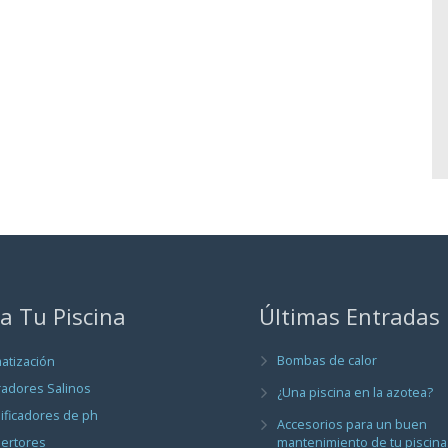
a Tu Piscina
Últimas Entradas
Bombas de calor
matización
radores Salinos
¿Una piscina en la azotea?
ificadores de ph
Accesorios para un buen
ertores
mantenimiento de tu piscina