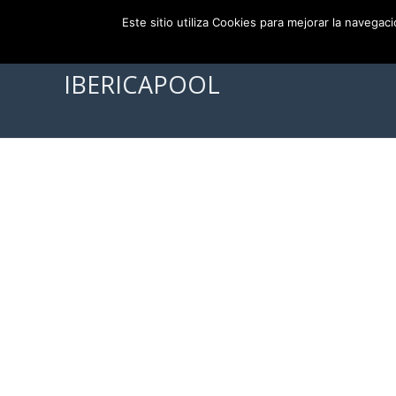
956 111 386
info@ibericapool.com
Este sitio utiliza Cookies para mejorar la navegac
IBERICAPOOL