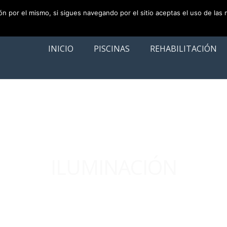
ión por el mismo, si sigues navegando por el sitio aceptas el uso de las
INICIO
PISCINAS
REHABILITACIÓN
ILUMINACIÓN