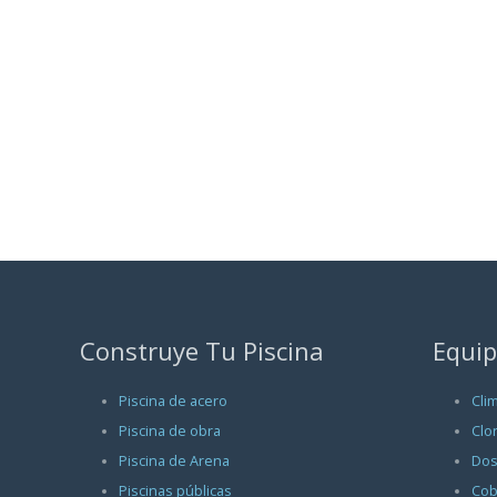
Construye Tu Piscina
Equip
Piscina de acero
Cli
Piscina de obra
Clo
Piscina de Arena
Dos
Piscinas públicas
Cob