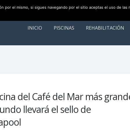
ión por el mismo, si sigues navegando por el sitio aceptas el uso de las
INICIO
PISCINAS
REHABILITACIÓN
scina del Café del Mar más grand
ndo llevará el sello de
capool