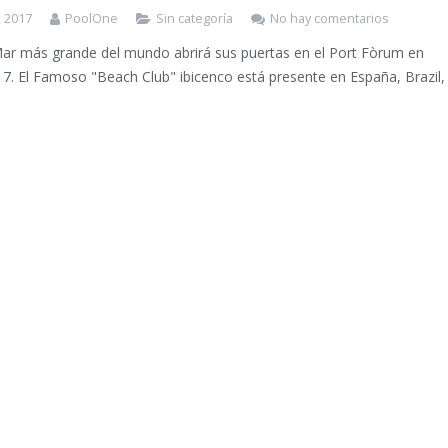
, 2017
PoolOne
Sin categoría
No hay comentarios
Mar más grande del mundo abrirá sus puertas en el Port Fòrum en
. El Famoso "Beach Club" ibicenco está presente en España, Brazil,