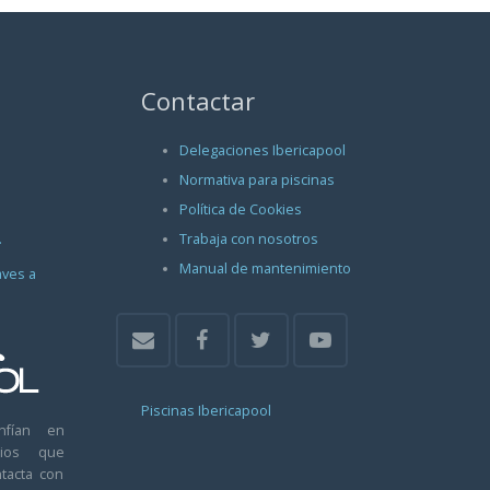
Contactar
Delegaciones Ibericapool
Normativa para piscinas
Política de Cookies
.
Trabaja con nosotros
Manual de mantenimiento
aves a
Piscinas Ibericapool
nfían en
arios que
tacta con