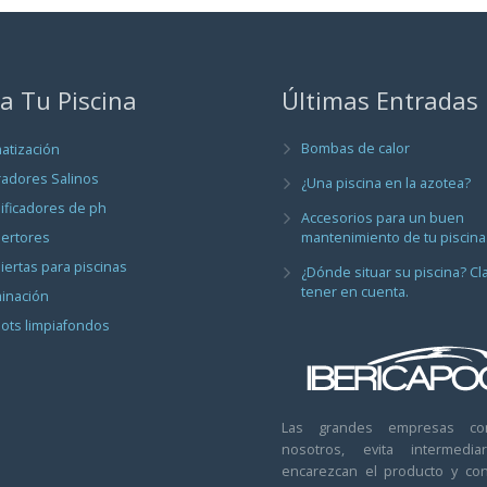
a Tu Piscina
Últimas Entradas
Bombas de calor
matización
radores Salinos
¿Una piscina en la azotea?
ificadores de ph
Accesorios para un buen
ertores
mantenimiento de tu piscina
iertas para piscinas
¿Dónde situar su piscina? Cl
tener en cuenta.
minación
ots limpiafondos
Las grandes empresas co
nosotros, evita intermedi
encarezcan el producto y con