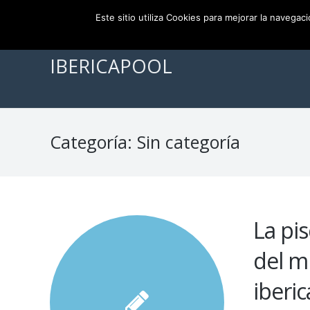
956 111 386
info@ibericapool.com
Este sitio utiliza Cookies para mejorar la navegac
IBERICAPOOL
Categoría:
Sin categoría
La pi
del mu
iberi