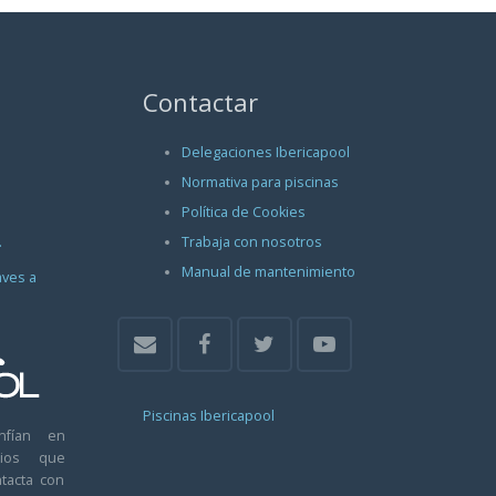
Contactar
Delegaciones Ibericapool
Normativa para piscinas
Política de Cookies
.
Trabaja con nosotros
Manual de mantenimiento
aves a
Piscinas Ibericapool
nfían en
arios que
tacta con