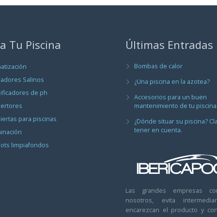
a Tu Piscina
Últimas Entradas
Bombas de calor
matización
radores Salinos
¿Una piscina en la azotea?
ificadores de ph
Accesorios para un buen
ertores
mantenimiento de tu piscina
iertas para piscinas
¿Dónde situar su piscina? Cl
tener en cuenta.
minación
ots limpiafondos
Las grandes empresas co
nosotros, evita intermedi
encarezcan el producto y con