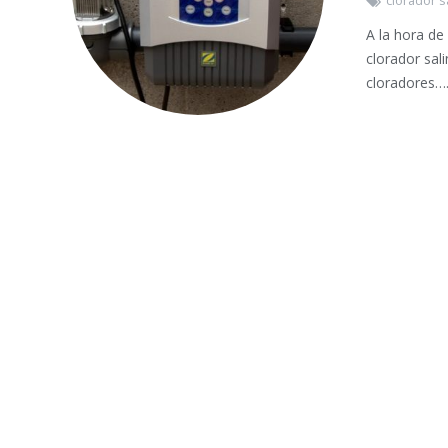
clorador s
A la hora de 
clorador sal
cloradores…