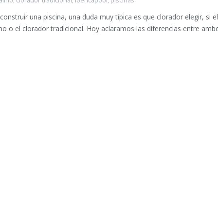
alino
,
clorador tradicional
,
ibericapool
,
piscinas
construir una piscina, una duda muy típica es que clorador elegir, si el
ino o el clorador tradicional. Hoy aclaramos las diferencias entre amb
.