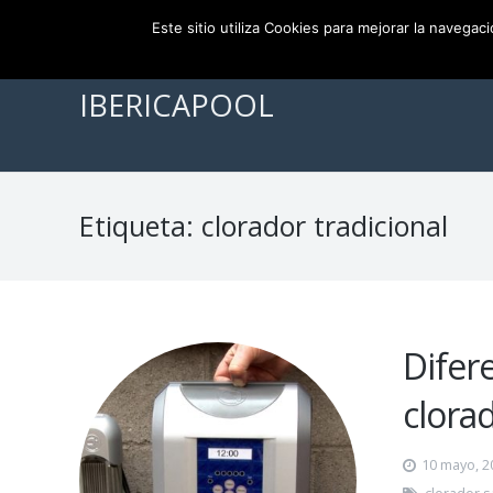
956 111 386
info@ibericapool.com
Este sitio utiliza Cookies para mejorar la navegac
IBERICAPOOL
Etiqueta:
clorador tradicional
Difere
clorad
10 mayo, 2