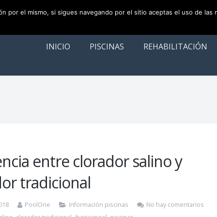
ión por el mismo, si sigues navegando por el sitio aceptas el uso de las
INICIO
PISCINAS
REHABILITACIÓN
ncia entre clorador salino y
or tradicional
018
PoolOne
Información piscinas
No hay comentarios