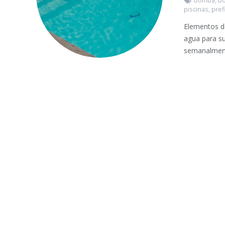
bomba
,
bo
piscinas
,
prefi
Elementos d
agua para su 
semanalmen