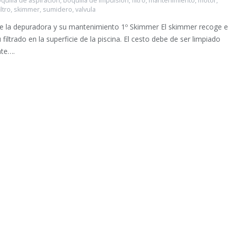
quilla de aspiracion
,
boquilla de impulsion
,
filtro
,
mantenimiento
,
motor
,
ltro
,
skimmer
,
sumidero
,
valvula
e la depuradora y su mantenimiento 1º Skimmer El skimmer recoge e
filtrado en la superficie de la piscina. El cesto debe de ser limpiado
te….