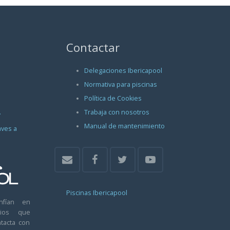
Contactar
Delegaciones Ibericapool
Normativa para piscinas
Política de Cookies
.
Trabaja con nosotros
Manual de mantenimiento
aves a
Piscinas Ibericapool
nfían en
arios que
tacta con