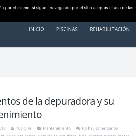
ión por el mismo, si sigues navegando por el sitio aceptas el uso de las
INICIO
PISCINAS
REHABILITACIÓN
ntos de la depuradora y su
enimiento
018
PoolOne
Mantenimiento
No hay comentarios