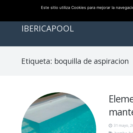
956 111 386
info@ibericapool.com
Este sitio utiliza Cookies para mejorar la navegac
IBERICAPOOL
Etiqueta:
boquilla de aspiracion
Eleme
mant
31 mayo, 2