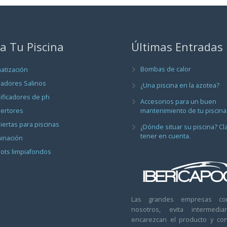
a Tu Piscina
Últimas Entradas
Bombas de calor
matización
radores Salinos
¿Una piscina en la azotea?
ificadores de ph
Accesorios para un buen
ertores
mantenimiento de tu piscina
iertas para piscinas
¿Dónde situar su piscina? Cl
tener en cuenta.
minación
ots limpiafondos
Las grandes empresas co
nosotros, evita intermedi
encarezcan el producto y con