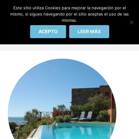
IBERICAPOOL
Este sitio utiliza Cookies para mejorar la navegación por el
mismo, si sigues navegando por el sitio aceptas el uso de las
mismas.
INICIO
Etiqueta:
skimmer
ACEPTO
LEER MÁS
PISCINAS
REHABILITACIÓN
ACCESORIOS
CONTACTO
BLOG