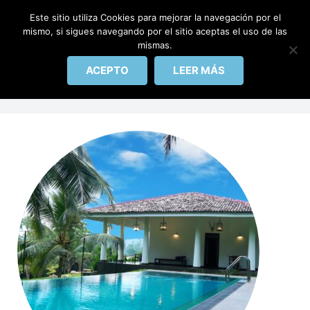
IBERICAPOOL
Este sitio utiliza Cookies para mejorar la navegación por el
mismo, si sigues navegando por el sitio aceptas el uso de las
mismas.
INICIO
Etiqueta:
terraza
ACEPTO
LEER MÁS
PISCINAS
REHABILITACIÓN
ACCESORIOS
CONTACTO
BLOG