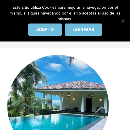
IBERICAPOOL
Este sitio utiliza Cookies para mejorar la navegación por el
mismo, si sigues navegando por el sitio aceptas el uso de las
mismas.
INICIO
Etiqueta:
terreno
ACEPTO
LEER MÁS
PISCINAS
REHABILITACIÓN
ACCESORIOS
CONTACTO
BLOG